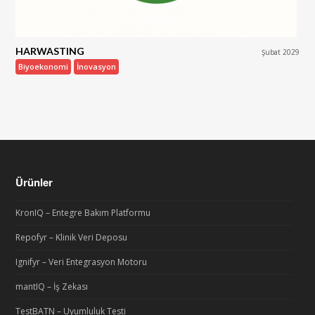
HARWASTING
Şubat 2029
Biyoekonomi
İnovasyon
Ürünler
KronIQ – Entegre Bakım Platformu
Repofyr – Klinik Veri Deposu
Ignifyr – Veri Entegrasyon Motoru
mantIQ – İş Zekası
TestBATN – Uyumluluk Testi