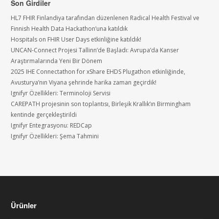
Son Girdiler
HL7 FHIR Finlandiya tarafından düzenlenen Radical Health Festival ve
Finnish Health Data Hackathon’una katıldık
Hospitals on FHIR User Days etkinliğine katıldık!
UNCAN-Connect Projesi Tallinn’de Başladı: Avrupa’da Kanser
Araştırmalarında Yeni Bir Dönem
2025 IHE Connectathon for xShare EHDS Plugathon etkinliğinde,
Avusturya’nın Viyana şehrinde harika zaman geçirdik!
Ignifyr Özellikleri: Terminoloji Servisi
CAREPATH projesinin son toplantısı, Birleşik Krallık’ın Birmingham
kentinde gerçekleştirildi
Ignifyr Entegrasyonu: REDCap
Ignifyr Özellikleri: Şema Tahmini
Ürünler