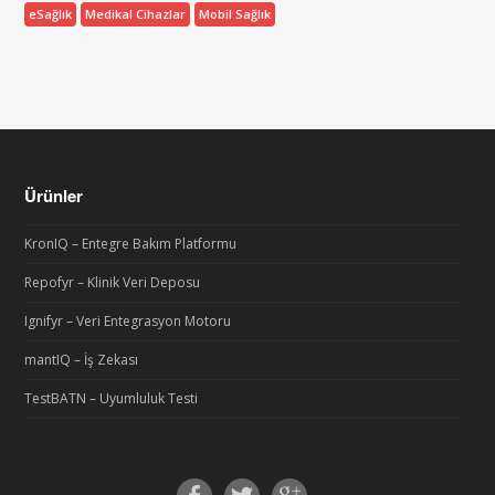
eSağlık
Medikal Cihazlar
Mobil Sağlık
Ürünler
KronIQ – Entegre Bakım Platformu
Repofyr – Klinik Veri Deposu
Ignifyr – Veri Entegrasyon Motoru
mantIQ – İş Zekası
TestBATN – Uyumluluk Testi