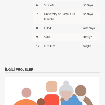
6.
SESCAM
İspanya
7.
University of Castilla-La
İspanya
Mancha
8.
CITST
Romanya
9.
SRDC
Türkiye
10.
Octilium
İsviçre
İLGILI PROJELER