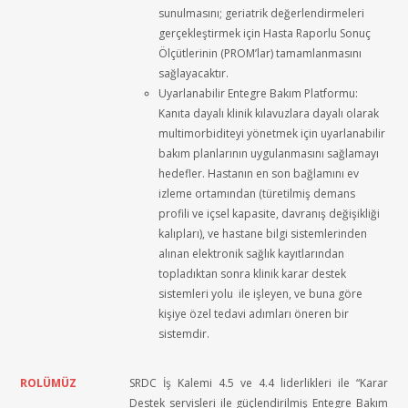
sunulmasını; geriatrik değerlendirmeleri
gerçekleştirmek için Hasta Raporlu Sonuç
Ölçütlerinin (PROM’lar) tamamlanmasını
sağlayacaktır.
Uyarlanabilir Entegre Bakım Platformu:
Kanıta dayalı klinik kılavuzlara dayalı olarak
multimorbiditeyi yönetmek için uyarlanabilir
bakım planlarının uygulanmasını sağlamayı
hedefler. Hastanın en son bağlamını ev
izleme ortamından (türetilmiş demans
profili ve içsel kapasite, davranış değişikliği
kalıpları), ve hastane bilgi sistemlerinden
alınan elektronik sağlık kayıtlarından
topladıktan sonra klinik karar destek
sistemleri yolu ile işleyen, ve buna göre
kişiye özel tedavi adımları öneren bir
sistemdir.
ROLÜMÜZ
SRDC İş Kalemi 4.5 ve 4.4 liderlikleri ile “Karar
Destek servisleri ile güçlendirilmiş Entegre Bakım