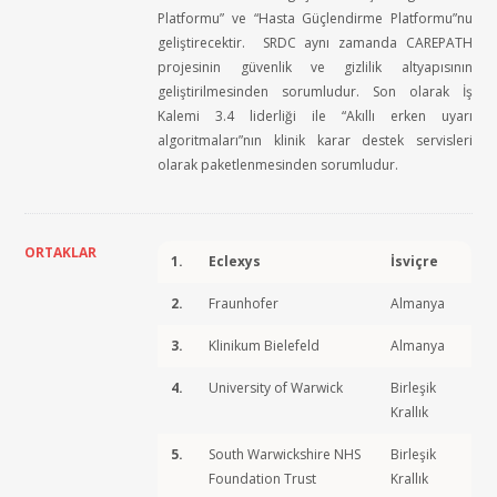
Platformu” ve “Hasta Güçlendirme Platformu”nu
geliştirecektir. SRDC aynı zamanda CAREPATH
projesinin güvenlik ve gizlilik altyapısının
geliştirilmesinden sorumludur. Son olarak İş
Kalemi 3.4 liderliği ile “Akıllı erken uyarı
algoritmaları”nın klinik karar destek servisleri
olarak paketlenmesinden sorumludur.
ORTAKLAR
1.
Eclexys
İsviçre
2.
Fraunhofer
Almanya
3.
Klinikum Bielefeld
Almanya
4.
University of Warwick
Birleşik
Krallık
5.
South Warwickshire NHS
Birleşik
Foundation Trust
Krallık