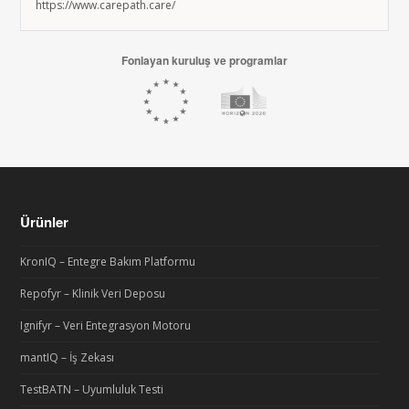
https://www.carepath.care/
Fonlayan kuruluş ve programlar
Ürünler
KronIQ – Entegre Bakım Platformu
Repofyr – Klinik Veri Deposu
Ignifyr – Veri Entegrasyon Motoru
mantIQ – İş Zekası
TestBATN – Uyumluluk Testi