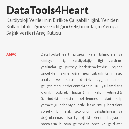
DataTools4Heart
Kardiyoloji Verilerinin Birlikte Çalışabilirliğini, Yeniden
Kullanılabilirliğini ve Gizliliğini Geliştirmek için Avrupa
Sağlık Verileri Araç Kutusu
AMAÇ
DataTools4Heart
projesi
veri
bilimcileri
ve
klinisyenler
için
kardiyolojiyle
ilgili
yardımcı
yazılımlar
geliştirmeyi
hedeflemektedir
.
Projede
öncelikle
makine
öğrenmesi
tabanlı
tanımlayıcı
analiz
ve
karar
destek
uygulamalarının
geliştirilmesi
hedeflenmektedir
. Bu
uygulamalarla
kronik
böbrek
hastalığının
kalp
yetmezliği
üzerindeki
etkisini
belirlenmesi
;
akut
kalp
yetmezliği
sebebiyle
acile
başvurmuş
hastalara
yönelik
bir
risk
skorunun
geliştirilmesi
ve
doğrulanması
;
kardiyoloji
kliniklerine
başvuran
hastaların
buraya
gelmeden
önce
ve
geldikten