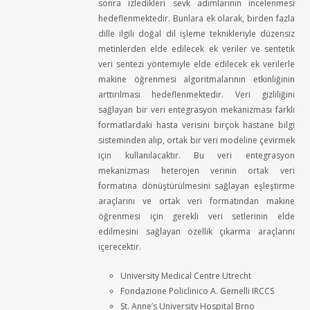
sonra
izledikleri
sevk
adımlarının
incelenmesi
hedeflenmektedir
.
Bunlara
ek
olarak
,
birden
fazla
dille
ilgili
doğal
dil
işleme
teknikleriyle
düzensiz
metinlerden
elde
edilecek
ek
veriler
ve
sentetik
veri
sentezi
yöntemiyle
elde
edilecek
ek
verilerle
makine
öğrenmesi
algoritmalarının
etkinliğinin
arttırılması
hedeflenmektedir
. Veri
gizliliğini
sağlayan
bir
veri
entegrasyon
mekanizması
farklı
formatlardaki
hasta
verisini
birçok
hastane
bilgi
sisteminden
alıp
,
ortak
bir
veri
modeline
çevirmek
için
kullanılacaktır
. Bu
veri
entegrasyon
mekanizması
heterojen
verinin
ortak
veri
formatına
dönüştürülmesini
sağlayan
eşleştirme
araçlarını
ve
ortak
veri
formatından
makine
öğrenmesi
için
gerekli
veri
setlerinin
elde
edilmesini
sağlayan
özellik
çıkarma
araçlarını
içerecektir
.
University Medical Centre Utrecht
Fondazione
Policlinico
A. Gemelli IRCCS
St. Anne’s University Hospital Brno