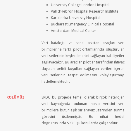
University College London Hospital
Vall d’Hebron Hospital Research Institute
Karolinska University Hospital
Bucharest Emergency Clinical Hospital
Amsterdam Medical Center
Veri
kataloğu
ve
sanal
asistan
araçları
veri
bilimcilerine
farklı
pilot
ortamlarında
oluşturulan
veri
setlerinin
keşfedilmesini
sağlayan
kabiliyetler
sağlayacaktır
. Bu
araçlar
pilotlar
tarafından
ihtiyaç
duyulan
belirli
koşulları
sağlayan
verileri
içeren
veri
setlerinin
tespit
edilmesini
kolaylaştırmayı
hedeflemektedir
.
ROLÜMÜZ
SRDC
bu
projede
temel
olarak
birçok
heterojen
veri
kaynağında
bulunan
hasta
verisini
veri
bilimcilere
bütünleşik
bir
arayüz
üzerinden
sunma
görevini
üstlenmiştir
. Bu
nihai
hedef
doğrultusunda
SRDC
şu
konularda
çalışacaktır
: