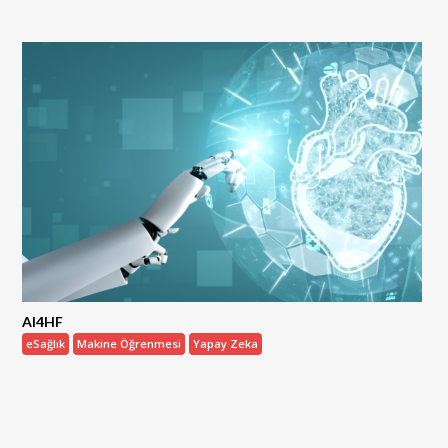
AI4HF
eSağlık
Makine Öğrenmesi
Yapay Zeka