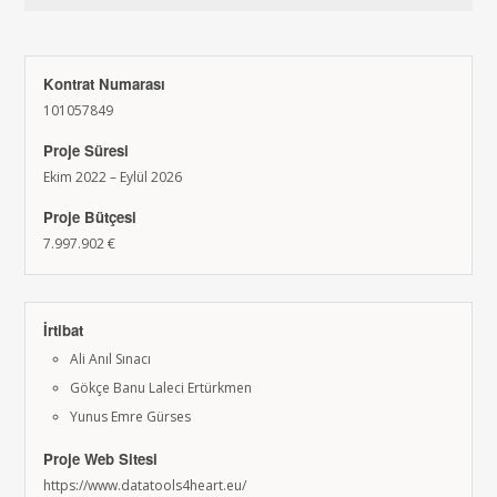
Kontrat Numarası
101057849
Proje Süresi
Ekim 2022 – Eylül 2026
Proje Bütçesi
7.997.902 €
İrtibat
Ali Anıl Sınacı
Gökçe Banu Laleci Ertürkmen
Yunus Emre Gürses
Proje Web Sitesi
https://www.datatools4heart.eu/