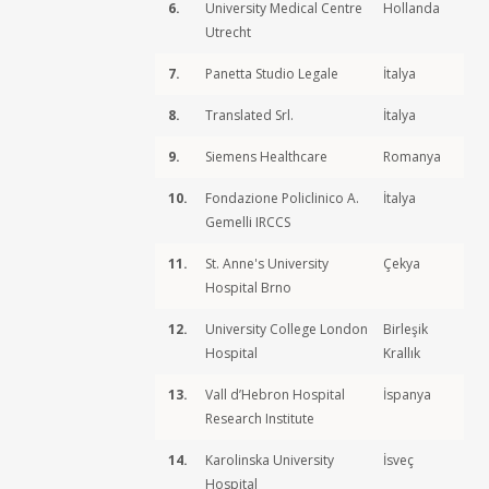
6.
University Medical Centre
Hollanda
Utrecht
7.
Panetta Studio Legale
İtalya
8.
Translated Srl.
İtalya
9.
Siemens Healthcare
Romanya
10.
Fondazione Policlinico A.
İtalya
Gemelli IRCCS
11.
St. Anne's University
Çekya
Hospital Brno
12.
University College London
Birleşik
Hospital
Krallık
13.
Vall d’Hebron Hospital
İspanya
Research Institute
14.
Karolinska University
İsveç
Hospital