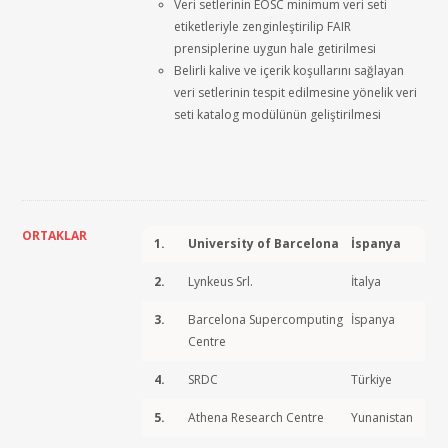
Veri setlerinin EOSC minimum veri seti
etiketleriyle zenginleştirilip FAIR
prensiplerine uygun hale getirilmesi
Belirli kalive ve içerik koşullarını sağlayan
veri setlerinin tespit edilmesine yönelik veri
seti katalog modülünün geliştirilmesi
ORTAKLAR
1.
University of Barcelona
İspanya
2.
Lynkeus Srl.
İtalya
3.
Barcelona Supercomputing
İspanya
Centre
4.
SRDC
Türkiye
5.
Athena Research Centre
Yunanistan