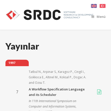
Menü
Yayınlar
1997
Tatbul N.
,
Arpinar S.
,
Karagoz P.
,
Cingil I.
,
Gokkoca E.
,
Altinel M.
,
Koksal P.
,
Dogac A.
and
Ozsu T.
A Workflow Specification Language
7
and its Scheduler
In
11th International Symposium on
Computer and Information Systems
,