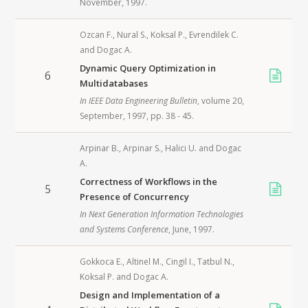
November,
1997
.
Ozcan F.
,
Nural S.
,
Koksal P.
,
Evrendilek C.
and
Dogac A.
Dynamic Query Optimization in
6
Multidatabases
In
IEEE Data Engineering Bulletin
, volume 20,
September,
1997
, pp. 38 - 45.
Arpinar B.
,
Arpinar S.
,
Halici U.
and
Dogac
A.
Correctness of Workflows in the
5
Presence of Concurrency
In
Next Generation Information Technologies
and Systems Conference
, June,
1997
.
Gokkoca E.
,
Altinel M.
,
Cingil I.
,
Tatbul N.
,
Koksal P.
and
Dogac A.
Design and Implementation of a