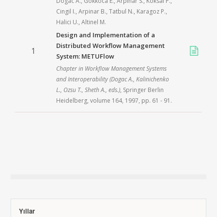
Dogac A., Gokkoca E., Arpinar S., Koksal P.,
Cingil I., Arpinar B., Tatbul N., Karagoz P.,
Halici U., Altinel M.
Design and Implementation of a
Distributed Workflow Management
1
System: METUFlow
Chapter in
Workflow Management Systems
and Interoperability
(Dogac A., Kalinichenko
L., Ozsu T., Sheth A., eds.)
,
Springer Berlin
Heidelberg
, volume 164,
1997
, pp. 61 - 91.
Yıllar