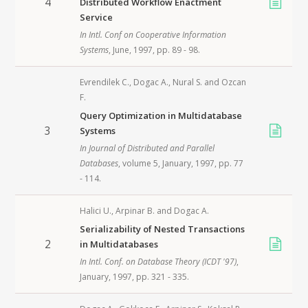
4
Distributed Workflow Enactment
Service
In
Intl. Conf on Cooperative Information
Systems
, June,
1997
, pp. 89 - 98.
Evrendilek C.
,
Dogac A.
,
Nural S.
and
Ozcan
F.
Query Optimization in Multidatabase
3
Systems
In
Journal of Distributed and Parallel
Databases
, volume 5, January,
1997
, pp. 77
- 114.
Halici U.
,
Arpinar B.
and
Dogac A.
Serializability of Nested Transactions
2
in Multidatabases
In
Intl. Conf. on Database Theory (ICDT '97)
,
January,
1997
, pp. 321 - 335.